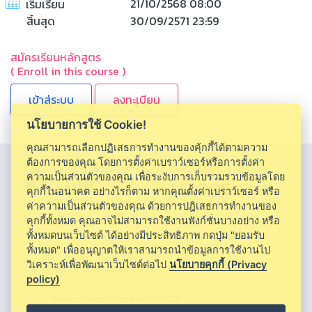
21/10/2568 08:00
เริ่มเรียน
สิ้นสุด
30/09/2571 23:59
สมัครเรียนหลักสูตร
( Enroll in this course )
ลงทะเบียน
นโยบายการใช้ Cookie!
คุณสามารถเลือกปฏิเสธการทำงานของคุ้กกี้ได้ตามความ
ต้องการของคุณ โดยการตั้งค่าเบราว์เซอร์หรือการตั้งค่า
ความเป็นส่วนตัวของคุณ เพื่อระงับการเก็บรวมรวบข้อมูลโดย
คุกกี้ในอนาคต อย่างไรก็ตาม หากคุณตั้งค่าเบราว์เซอร์ หรือ
CMU MOOC |
Chiang Mai University
ค่าความเป็นส่วนตัวของคุณ ด้วยการปฎิเสธการทำงานของ
คุกกี้ทั้งหมด คุณอาจไม่สามารถใช้งานฟังก์ชั่นบางอย่าง หรือ
ทั้งหมดบนเว็บไซต์ ได้อย่างมีประสิทธิภาพ กดปุ่ม "ยอมรับ
ทั้งหมด" เพื่ออนุญาตให้เราสามารถนำข้อมูลการใช้งานไป
วิเคราะห์เพื่อพัฒนาเว็บไซต์ต่อไป
นโยบายคุกกี้ (Privacy
Information Technology Service Center, Chiang Mai
policy)
University 239, Huay Kaew Road,Muang District,
Chiang Mai, Thailand, 50200