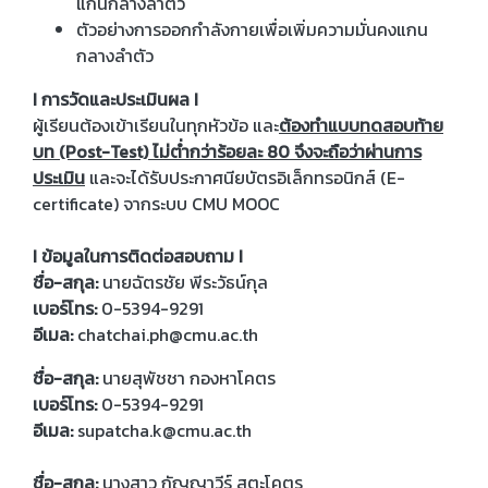
แกนกลางลำตัว
ตัวอย่างการออกกำลังกายเพื่อเพิ่มความมั่นคงแกน
กลางลำตัว
I การวัดและประเมินผล I
ผู้เรียนต้องเข้าเรียนในทุกหัวข้อ และ
ต้องทำแบบทดสอบท้าย
บท (Post-Test) ไม่ต่ำกว่าร้อยละ 80 จึงจะถือว่าผ่านการ
ประเมิน
และจะได้รับประกาศนียบัตรอิเล็กทรอนิกส์ (E-
certificate) จากระบบ CMU MOOC
I ข้อมูลในการติดต่อสอบถาม I
ชื่อ-สกุล:
นายฉัตรชัย พีระวัธน์กุล
เบอร์โทร:
0-5394-9291
อีเมล:
chatchai.ph@cmu.ac.th
ชื่อ-สกุล:
นายสุพัชชา กองหาโคตร
เบอร์โทร:
0-5394-9291
อีเมล:
supatcha.k@cmu.ac.th
ชื่อ-สกุล:
นางสาว กัญญาวีร์ สุตะโคตร