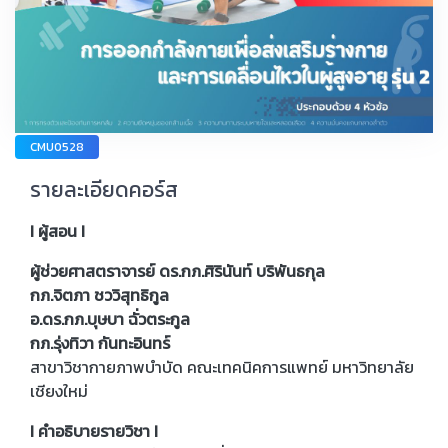
CMU0528
รายละเอียดคอร์ส
I ผู้สอน I
ผู้ช่วยศาสตราจารย์ ดร.กภ.ศิรินันท์ บริพันธกุล
กภ.จิตภา ชววิสุทธิกูล
อ.ดร.กภ.บุษบา ฉั่วตระกูล
กภ.รุ่งทิวา กันทะอินทร์
สาขาวิชากายภาพบำบัด คณะเทคนิคการแพทย์ มหาวิทยาลัย
เชียงใหม่
I คำอธิบายรายวิชา I