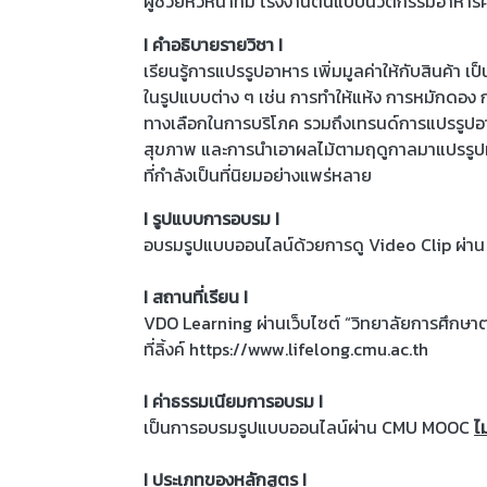
ผู้ช่วยหัวหน้าทีม โรงงานต้นแบบนวัตกรรมอาหา
I คำอธิบายรายวิชา I
เรียนรู้การแปรรูปอาหาร เพิ่มมูลค่าให้กับสินค้า 
ในรูปแบบต่าง ๆ เช่น การทำให้แห้ง การหมักดอง กา
ทางเลือกในการบริโภค รวมถึงเทรนด์การแปรรูปอาก
สุขภาพ และการนำเอาผลไม้ตามฤดูกาลมาแปรรูปทำเ
ที่กำลังเป็นที่นิยมอย่างแพร่หลาย
I รูปแบบการอบรม I
อบรมรูปแบบออนไลน์ด้วยการดู Video Clip ผ่
I สถานที่เรียน I
VDO Learning ผ่านเว็บไซต์ “วิทยาลัยการศึกษาต
ที่ลิ้งค์ https://www.lifelong.cmu.ac.th
I ค่าธรรมเนียมการอบรม I
เป็นการอบรมรูปแบบออนไลน์ผ่าน CMU MOOC
ไม
I ประเภทของหลักสูตร I