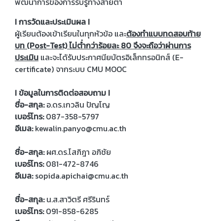
พัฒนาการของการรับรู้ทางสายตา
I การวัดและประเมินผล I
ผู้เรียนต้องเข้าเรียนในทุกหัวข้อ และ
ต้องทำแบบทดสอบท้าย
บท (Post-Test) ไม่ต่ำกว่าร้อยละ 80 จึงจะถือว่าผ่านการ
ประเมิน
และจะได้รับประกาศนียบัตรอิเล็กทรอนิกส์ (E-
certificate) จากระบบ CMU MOOC
I ข้อมูลในการติดต่อสอบถาม I
ชื่อ-สกุล:
อ.ดร.เกวลิน ปัญโญ
เบอร์โทร:
087-358-5797
อีเมล:
kewalin.panyo@cmu.ac.th
ชื่อ-สกุล:
ผศ.ดร.โสภิฎา อภิชัย
เบอร์โทร:
081-472-8746
อีเมล:
sopida.apichai@cmu.ac.th
ชื่อ-สกุล:
น.ส.สาวิตรี ศรีรินทร์
เบอร์โทร:
091-858-6285