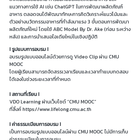
แนวทางการใช้ AI เช่น ChatGPT ในการพัฒนาผลิตภัณฑ์
อาหาร ตลอดจนได้พัฒนาทักษะการคิดวิเคราะห์แนวโน้มและ
ตัวอย่างนวัตกรรมอาหารที่กำลังมาแรง 3 ขั้นตอนการพัฒนา
ผลิตภัณฑ์ใหม่ โดยใช้ ABC Model By Dr. Ake (ก่อน ระหว่าง
หลัง) และการนำเสนอไอเดียใหม่ในเชิงปฏิบัติ
I รูปแบบการอบรม I
อบรมรูปแบบออนไลน์ด้วยการดู Video Clip ผ่าน CMU
MOOC
โดยผู้เรียนสามารถจัดสรรเวลาเรียนและเวลาทำแบบทดสอบ
ได้เองในช่วงระยะเวลาที่กำหนด
I สถานที่เรียน I
VDO Learning ผ่านเว็บไซต์ “CMU MOOC”
ที่ลิ้งค์ https://www.lifelong.cmu.ac.th
I ค่าธรรมเนียมการอบรม I
เป็นการอบรมรูปแบบออนไลน์ผ่าน CMU MOOC ไม่มีการเก็บ
ค่าธรรมเนียมในการอบรม