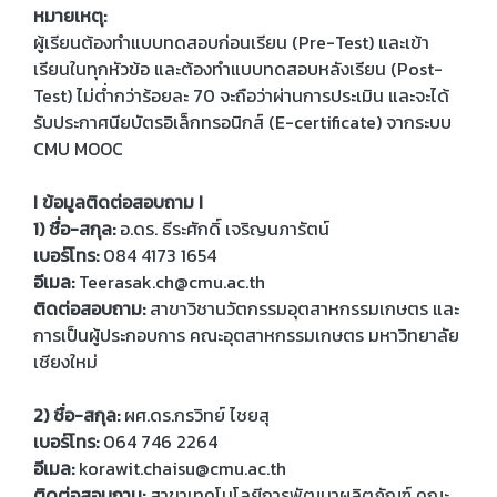
หมายเหตุ:
ผู้เรียนต้องทำแบบทดสอบก่อนเรียน (Pre-Test) และเข้า
เรียนในทุกหัวข้อ และต้องทำแบบทดสอบหลังเรียน (Post-
Test) ไม่ต่ำกว่าร้อยละ 70 จะถือว่าผ่านการประเมิน และจะได้
รับประกาศนียบัตรอิเล็กทรอนิกส์ (E-certificate) จากระบบ
CMU MOOC
I ข้อมูลติดต่อสอบถาม I
1) ชื่อ-สกุล:
อ.ดร. ธีระศักดิ์ เจริญนภารัตน์
เบอร์โทร:
084 4173 1654
อีเมล:
Teerasak.ch@cmu.ac.th
ติดต่อสอบถาม:
สาขาวิชานวัตกรรมอุตสาหกรรมเกษตร และ
การเป็นผู้ประกอบการ คณะอุตสาหกรรมเกษตร มหาวิทยาลัย
เชียงใหม่
2) ชื่อ-สกุล:
ผศ.ดร.กรวิทย์ ไชยสุ
เบอร์โทร:
064 746 2264
อีเมล:
korawit.chaisu@cmu.ac.th
ติดต่อสอบถาม:
สาขาเทคโนโลยีการพัฒนาผลิตภัณฑ์ คณะ