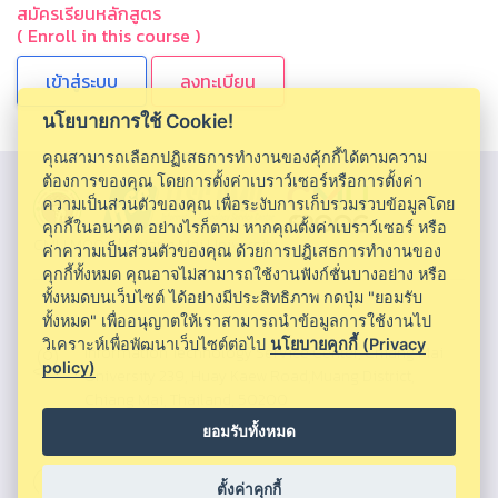
สมัครเรียนหลักสูตร
( Enroll in this course )
ลงทะเบียน
นโยบายการใช้ Cookie!
คุณสามารถเลือกปฏิเสธการทำงานของคุ้กกี้ได้ตามความ
ต้องการของคุณ โดยการตั้งค่าเบราว์เซอร์หรือการตั้งค่า
ความเป็นส่วนตัวของคุณ เพื่อระงับการเก็บรวมรวบข้อมูลโดย
คุกกี้ในอนาคต อย่างไรก็ตาม หากคุณตั้งค่าเบราว์เซอร์ หรือ
CMU MOOC |
Chiang Mai University
ค่าความเป็นส่วนตัวของคุณ ด้วยการปฎิเสธการทำงานของ
คุกกี้ทั้งหมด คุณอาจไม่สามารถใช้งานฟังก์ชั่นบางอย่าง หรือ
ทั้งหมดบนเว็บไซต์ ได้อย่างมีประสิทธิภาพ กดปุ่ม "ยอมรับ
ทั้งหมด" เพื่ออนุญาตให้เราสามารถนำข้อมูลการใช้งานไป
วิเคราะห์เพื่อพัฒนาเว็บไซต์ต่อไป
นโยบายคุกกี้ (Privacy
Information Technology Service Center, Chiang Mai
policy)
University 239, Huay Kaew Road,Muang District,
Chiang Mai, Thailand, 50200
ยอมรับทั้งหมด
053943855 ,053943820 ,053943856
ตั้งค่าคุกกี้