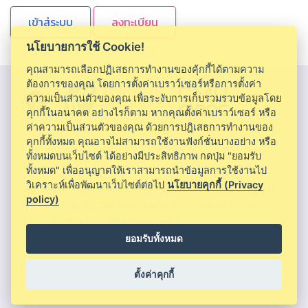
ลงทะเบียน
นโยบายการใช้ Cookie!
คุณสามารถเลือกปฏิเสธการทำงานของคุ้กกี้ได้ตามความ
ต้องการของคุณ โดยการตั้งค่าเบราว์เซอร์หรือการตั้งค่า
ความเป็นส่วนตัวของคุณ เพื่อระงับการเก็บรวมรวบข้อมูลโดย
คุกกี้ในอนาคต อย่างไรก็ตาม หากคุณตั้งค่าเบราว์เซอร์ หรือ
CMU MOOC |
Chiang Mai University
ค่าความเป็นส่วนตัวของคุณ ด้วยการปฎิเสธการทำงานของ
คุกกี้ทั้งหมด คุณอาจไม่สามารถใช้งานฟังก์ชั่นบางอย่าง หรือ
ทั้งหมดบนเว็บไซต์ ได้อย่างมีประสิทธิภาพ กดปุ่ม "ยอมรับ
ทั้งหมด" เพื่ออนุญาตให้เราสามารถนำข้อมูลการใช้งานไป
วิเคราะห์เพื่อพัฒนาเว็บไซต์ต่อไป
นโยบายคุกกี้ (Privacy
Information Technology Service Center, Chiang Mai
policy)
University 239, Huay Kaew Road,Muang District,
Chiang Mai, Thailand, 50200
ยอมรับทั้งหมด
053943855 ,053943820 ,053943856
ตั้งค่าคุกกี้