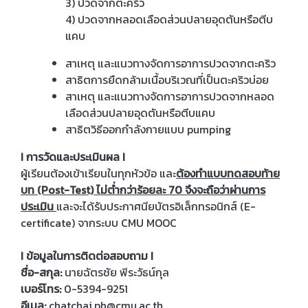
3) ปวดจากตะคริว
4) ปวดจากหลอดเลือดส่วนปลายอุดตันหรือตีบ
แคบ
สาเหตุ และแนวทางจัดการอาการปวดจากตะคริว
สาธิตการยืดกล้ามเนื้อบริเวณที่เป็นตะคริวบ่อย
สาเหตุ และแนวทางจัดการอาการปวดจากหลอด
เลือดส่วนปลายอุดตันหรือตีบแคบ
สาธิตวิธีออกกำลังกายแบบ pumping
I การวัดและประเมินผล I
ผู้เรียนต้องเข้าเรียนในทุกหัวข้อ และ
ต้องทำแบบทดสอบท้าย
บท (Post-Test) ไม่ต่ำกว่าร้อยละ 70 จึงจะถือว่าผ่านการ
ประเมิน
และจะได้รับประกาศนียบัตรอิเล็กทรอนิกส์ (E-
certificate) จากระบบ CMU MOOC
I ข้อมูลในการติดต่อสอบถาม I
ชื่อ-สกุล:
นายฉัตรชัย พีระวัธน์กุล
เบอร์โทร:
0-5394-9251
อีเมล:
chatchai.ph@cmu.ac.th