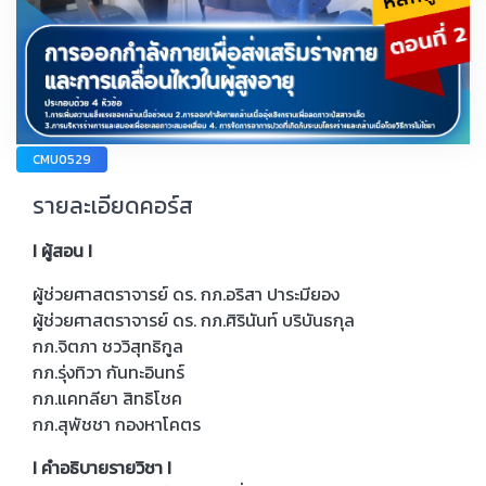
CMU0529
รายละเอียดคอร์ส
I ผู้สอน I
ผู้ช่วยศาสตราจารย์ ดร. กภ.อริสา ปาระมียอง
ผู้ช่วยศาสตราจารย์ ดร. กภ.ศิรินันท์ บริบันธกุล
กภ.จิตภา ชววิสุทธิกูล
กภ.รุ่งทิวา กันทะอินทร์
กภ.แคทลียา สิทธิโชค
กภ.สุพัชชา กองหาโคตร
I คำอธิบายรายวิชา I