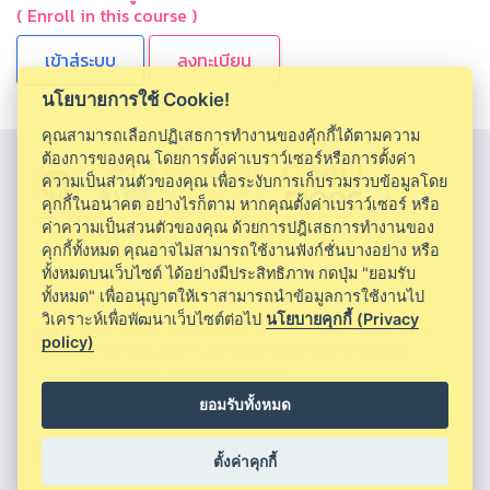
( Enroll in this course )
ลงทะเบียน
นโยบายการใช้ Cookie!
คุณสามารถเลือกปฏิเสธการทำงานของคุ้กกี้ได้ตามความ
ต้องการของคุณ โดยการตั้งค่าเบราว์เซอร์หรือการตั้งค่า
ความเป็นส่วนตัวของคุณ เพื่อระงับการเก็บรวมรวบข้อมูลโดย
คุกกี้ในอนาคต อย่างไรก็ตาม หากคุณตั้งค่าเบราว์เซอร์ หรือ
CMU MOOC |
Chiang Mai University
ค่าความเป็นส่วนตัวของคุณ ด้วยการปฎิเสธการทำงานของ
คุกกี้ทั้งหมด คุณอาจไม่สามารถใช้งานฟังก์ชั่นบางอย่าง หรือ
ทั้งหมดบนเว็บไซต์ ได้อย่างมีประสิทธิภาพ กดปุ่ม "ยอมรับ
ทั้งหมด" เพื่ออนุญาตให้เราสามารถนำข้อมูลการใช้งานไป
วิเคราะห์เพื่อพัฒนาเว็บไซต์ต่อไป
นโยบายคุกกี้ (Privacy
Information Technology Service Center, Chiang Mai
policy)
University 239, Huay Kaew Road,Muang District,
Chiang Mai, Thailand, 50200
ยอมรับทั้งหมด
053943855 ,053943820 ,053943856
ตั้งค่าคุกกี้