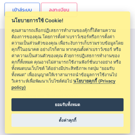
ลงทะเบียน
นโยบายการใช้ Cookie!
คุณสามารถเลือกปฏิเสธการทำงานของคุ้กกี้ได้ตามความ
ต้องการของคุณ โดยการตั้งค่าเบราว์เซอร์หรือการตั้งค่า
ความเป็นส่วนตัวของคุณ เพื่อระงับการเก็บรวมรวบข้อมูลโดย
คุกกี้ในอนาคต อย่างไรก็ตาม หากคุณตั้งค่าเบราว์เซอร์ หรือ
CMU MOOC |
Chiang Mai University
ค่าความเป็นส่วนตัวของคุณ ด้วยการปฎิเสธการทำงานของ
คุกกี้ทั้งหมด คุณอาจไม่สามารถใช้งานฟังก์ชั่นบางอย่าง หรือ
ทั้งหมดบนเว็บไซต์ ได้อย่างมีประสิทธิภาพ กดปุ่ม "ยอมรับ
ทั้งหมด" เพื่ออนุญาตให้เราสามารถนำข้อมูลการใช้งานไป
วิเคราะห์เพื่อพัฒนาเว็บไซต์ต่อไป
นโยบายคุกกี้ (Privacy
Information Technology Service Center, Chiang Mai
policy)
University 239, Huay Kaew Road,Muang District,
Chiang Mai, Thailand, 50200
ยอมรับทั้งหมด
053943855 ,053943820 ,053943856
ตั้งค่าคุกกี้