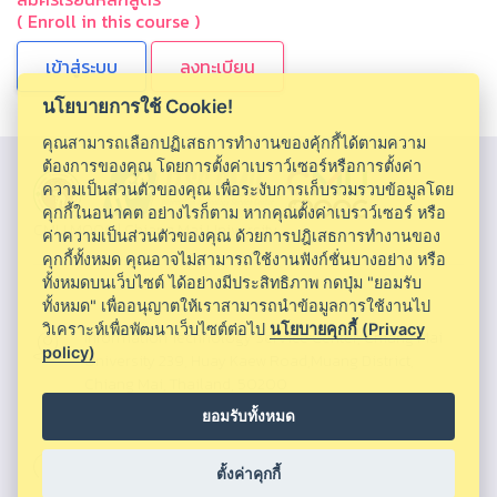
( Enroll in this course )
ลงทะเบียน
นโยบายการใช้ Cookie!
คุณสามารถเลือกปฏิเสธการทำงานของคุ้กกี้ได้ตามความ
ต้องการของคุณ โดยการตั้งค่าเบราว์เซอร์หรือการตั้งค่า
ความเป็นส่วนตัวของคุณ เพื่อระงับการเก็บรวมรวบข้อมูลโดย
คุกกี้ในอนาคต อย่างไรก็ตาม หากคุณตั้งค่าเบราว์เซอร์ หรือ
CMU MOOC |
Chiang Mai University
ค่าความเป็นส่วนตัวของคุณ ด้วยการปฎิเสธการทำงานของ
คุกกี้ทั้งหมด คุณอาจไม่สามารถใช้งานฟังก์ชั่นบางอย่าง หรือ
ทั้งหมดบนเว็บไซต์ ได้อย่างมีประสิทธิภาพ กดปุ่ม "ยอมรับ
ทั้งหมด" เพื่ออนุญาตให้เราสามารถนำข้อมูลการใช้งานไป
วิเคราะห์เพื่อพัฒนาเว็บไซต์ต่อไป
นโยบายคุกกี้ (Privacy
Information Technology Service Center, Chiang Mai
policy)
University 239, Huay Kaew Road,Muang District,
Chiang Mai, Thailand, 50200
ยอมรับทั้งหมด
053943855 ,053943820 ,053943856
ตั้งค่าคุกกี้