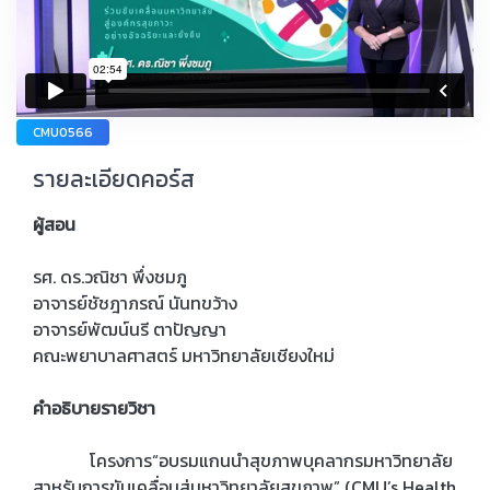
CMU0566
รายละเอียดคอร์ส
ผู้สอน
รศ. ดร.วณิชา พึ่งชมภู
อาจารย์ชัชฎาภรณ์ นันทขว้าง
อาจารย์พัฒน์นรี ตาปัญญา
คณะพยาบาลศาสตร์ มหาวิทยาลัยเชียงใหม่
คำอธิบายรายวิชา
โครงการ“อบรมแกนนำสุขภาพบุคลากรมหาวิทยาลัย
สาหรับการขับเคลื่อนสู่มหาวิทยาลัยสุขภาพ” (CMU’s Health